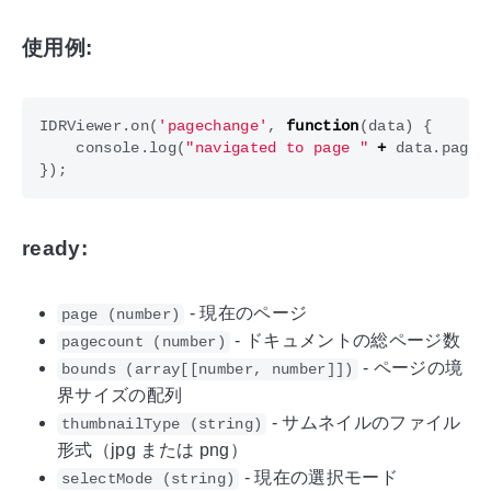
使用例:
IDRViewer
.
on
(
'pagechange'
,
function
(
data
)
{
console
.
log
(
"navigated to page "
+
data
.
page
)
});
ready:
- 現在のページ
page (number)
- ドキュメントの総ページ数
pagecount (number)
- ページの境
bounds (array[[number, number]])
界サイズの配列
- サムネイルのファイル
thumbnailType (string)
形式（jpg または png）
- 現在の選択モード
selectMode (string)