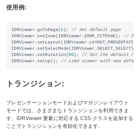
使用例:
IDRViewer
.
goToPage
(
2
);
IDRViewer
.
setZoom
(
IDRViewer
.
ZOOM_FITPAGE
);
IDRViewer
.
setLayout
(
IDRViewer
.
LAYOUT_PRESENTATION
IDRViewer
.
setSelecMode
(
IDRViewer
.
SELECT_SELECT
);
IDRViewer
.
setRotation
(
90
);
IDRViewer
.
setup
();
トランジション:
プレゼンテーションモードおよびマガジンレイアウト
モードでは、さまざまなトランジションを利用できま
す。IDRViewer 要素に対応する CSS クラスを追加する
ことでトランジションを有効化できます。