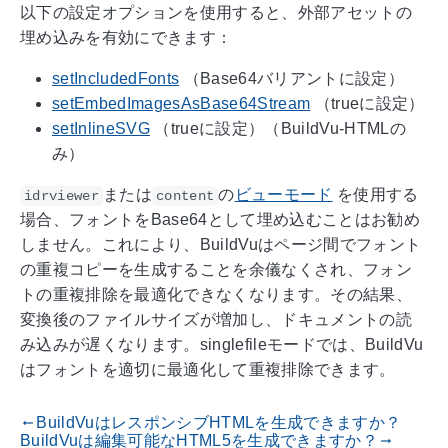
以下の設定オプションを使用すると、外部アセットの
埋め込みを有効にできます：
setIncludedFonts
（Base64バリアントに設定）
setEmbedImagesAsBase64Stream
（trueに設定）
setInlineSVG
（trueに設定）（BuildVu-HTMLの
み）
または
の
ビューモード
を使用する
idrviewer
content
場合、フォントをBase64として埋め込むことはお勧め
しません。これにより、BuildVuはページ間でフォント
の重複コピーを生成することを余儀なくされ、フォン
トの重複排除を最適化できなくなります。その結果、
変換後のファイルサイズが増加し、ドキュメントの読
み込みが遅くなります。singlefileモードでは、BuildVu
はフォントを適切に最適化して重複排除できます。
BuildVuはレスポンシブHTMLを生成できますか？
gdoc_arrow_left_alt
BuildVuは編集可能なHTML5を生成できますか？
gdoc_arrow_right_alt