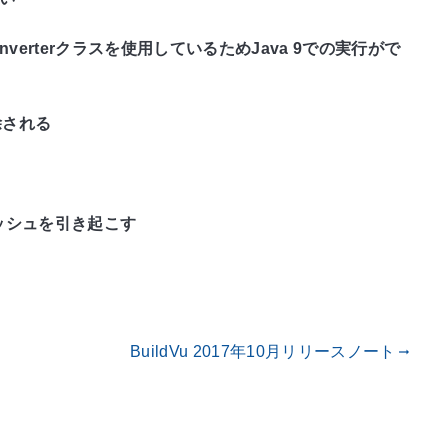
atypeConverterクラスを使用しているためJava 9での実行がで
除される
ラッシュを引き起こす
BuildVu 2017年10月リリースノート
gdoc_arrow_right_alt