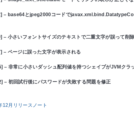
82] – base64とjpeg2000コードでjavax.xml.bind.Dat
2959] – 小さいフォントサイズのテキストで二重文字が誤って削
977] – ページに誤った文字が表示される
2895] – 非常に小さいダッシュ配列値を持つシェイプがJVMク
2922] – 初回試行後にパスワードが失敗する問題を修正
017年12月リリースノート