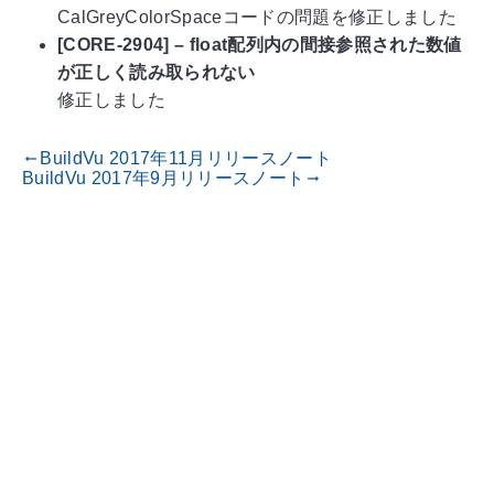
CalGreyColorSpaceコードの問題を修正しました
[CORE-2904] – float配列内の間接参照された数値
が正しく読み取られない
修正しました
BuildVu 2017年11月リリースノート
gdoc_arrow_left_alt
BuildVu 2017年9月リリースノート
gdoc_arrow_right_alt