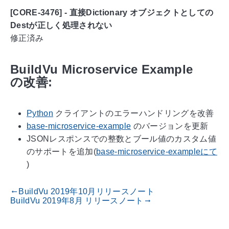
[CORE-3476] - 直接Dictionary オブジェクトとしての
Destが正しく処理されない
修正済み
BuildVu Microservice Example
の改善:
Python
クライアントのエラーハンドリングを改善
base-microservice-example
のバージョンを更新
JSONレスポンスでの整数とブール値のカスタム値
のサポートを追加(
base-microservice-exampleにて
)
BuildVu 2019年10月リリースノート
gdoc_arrow_left_alt
BuildVu 2019年8月 リリースノート
gdoc_arrow_right_alt