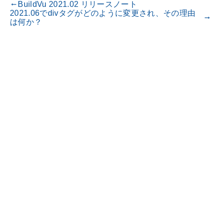
BuildVu 2021.02 リリースノート
gdoc_arrow_left_alt
2021.06でdivタグがどのように変更され、その理由
gdoc_arrow_right_alt
は何か？