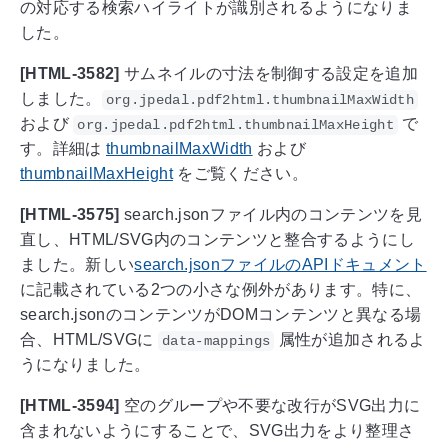
の対応する検索ハイライトが識別されるようになりま
した。
[HTML-3582]
サムネイルの寸法を制御する設定を追加
しました。
org.jpedal.pdf2html.thumbnailMaxWidth
および
で
org.jpedal.pdf2html.thumbnailMaxHeight
す。詳細は
thumbnailMaxWidth
および
thumbnailMaxHeight
をご覧ください。
[HTML-3575]
search.jsonファイル内のコンテンツを見
直し、HTML/SVG内のコンテンツと整合するようにし
ました。新しい
search.jsonファイルのAPIドキュメント
に記載されている2つの小さな例外があります。特に、
search.jsonのコンテンツがDOMコンテンツと異なる場
合、HTML/SVGに
属性が追加されるよ
data-mappings
うになりました。
[HTML-3594]
空のグループや不要な改行がSVG出力に
含まれないようにすることで、SVG出力をより整理さ