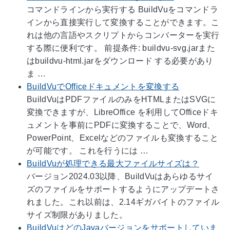
コマンドラインから実行する BuildVuをコマンドラ
インから直接実行して変換することができます。こ
れは他の言語やスクリプトからコンバーターを実行
する際に便利です。 前提条件: buildvu-svg.jarまた
はbuildvu-html.jarをダウンロード する必要があり
ま …
BuildVuでOfficeドキュメントを変換する
BuildVuはPDFファイルのみをHTMLまたはSVGに
変換できますが、LibreOffice を利用してOfficeドキ
ュメントを事前にPDFに変換することで、Word、
PowerPoint、Excelなどのファイルも変換すること
が可能です。 これを行うには …
BuildVuが処理できる最大ファイルサイズは？
バージョン2024.03以降、BuildVuはあらゆるサイ
ズのファイルをサポートするようにアップデートさ
れました。これ以前は、2.14ギガバイトのファイル
サイズ制限がありました。
BuildVuはどのJavaバージョンをサポートしていま