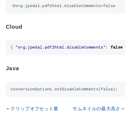
Cloud
{
"org.jpedal.pdf2html.disableComments"
:
false
}
Java
クリップオフセット量
サムネイルの最大高さ
gdoc_arrow_left_alt
gdoc_arrow_right_alt