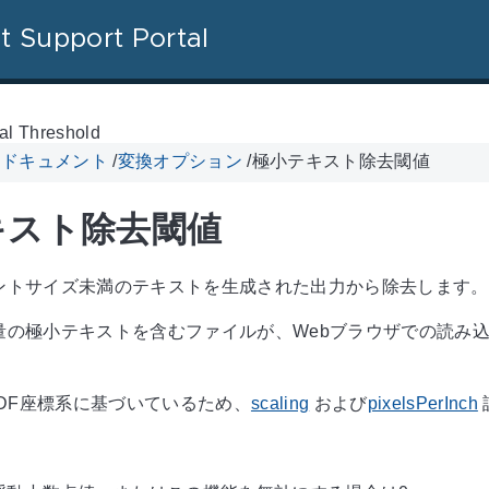
t Support Portal
al Threshold
Vu ドキュメント
/
変換オプション
/
極小テキスト除去閾値
キスト除去閾値
ントサイズ未満のテキストを生成された出力から除去します。
量の極小テキストを含むファイルが、Webブラウザでの読み
DF座標系に基づいているため、
scaling
および
pixelsPerInch