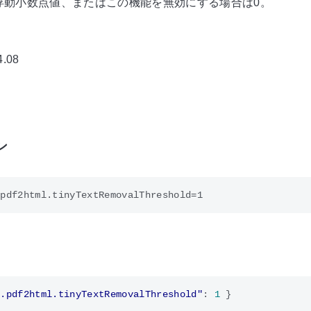
浮動小数点値、またはこの機能を無効にする場合は0。
.08
ン
l.pdf2html.tinyTextRemovalThreshold"
:
1
}