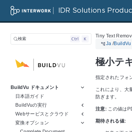
IDR Solutions Produc
Tiny Text Remov
Ctrl
K
検索
Ja
/
Build
極小テ
指定されたフォ
BuildVu ドキュメント
これにより、大
日本語ガイド
防ぎます。
BuildVuの実行
注意:
この値はP
Webサービスとクラウド
期待される値:
変換オプション
Complete Document