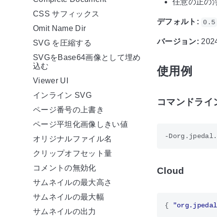
任意の正の
CSS サフィックス
デフォルト:
0.5
Omit Name Dir
バージョン:
2024
SVG を圧縮する
SVGをBase64画像として埋め
込む
使用例
Viewer UI
インライン SVG
コマンドライ
ページ番号の上書き
ページ平坦化画像しきい値
オリジナルファイル名
クリップオフセット量
コメントの無効化
Cloud
サムネイルの最大高さ
サムネイルの最大幅
{
"org.jpeda
サムネイルの出力