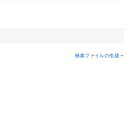
検索ファイルの生成
gdoc_arrow_right_alt