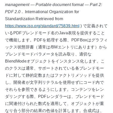
management — Portable document format — Part 2:
PDF 2.0
.
International Organization for
Standardization
Retrieved from
https://www.iso.org/standard/75839.html
)
で定義されて
いるPDFブレンドモード名のJava表現を提供すること
で機能します。PDFを処理する際、PDFBoxはグラフィ
ックス状態辞書（通常は/BMエントリにあります）から
ブレンドモードパラメータを読み取り、適切な
BlendModeオブジェクトをインスタンス化します。こ
のクラスは通常、サポートされている各ブレンドモー
ドに対して静的定数またはファクトリメソッドを提供
し、開発者が文字列リテラルを使用せずにコード内で
それらを参照できるようにします。コンテンツをレン
ダリングする際、PDFレンダラーは、ブレンドモード
に関連付けられた数式を適用して、オブジェクトが重
なり合う部分の結果の色値を計算します。合成式は、