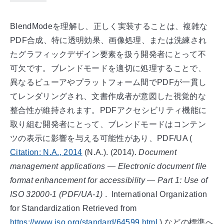
BlendModeを理解し、正しく実装することは、複雑な
PDF合成、特に透明効果、画像処理、または洗練され
たグラフィックデザイン要素を扱う開発者にとって不
可欠です。ブレンドモードを適切に処理することで、
異なるビューアやプラットフォーム間でPDFが一貫し
てレンダリングされ、文書作成者が意図した視覚的な
整合性が維持されます。PDFアクセシビリティ機能に
取り組む開発者にとって、ブレンドモードはコンテン
ツの表示に影響を与える可能性があり、PDF/UA
(
Citation:
N.A.
,
2014
(N.A.). (
2014
).
Document
management applications — Electronic document file
format enhancement for accessibility — Part 1: Use of
ISO 32000-1 (PDF/UA-1)
.
International Organization
for Standardization
Retrieved from
https://www.iso.org/standard/64599.html
)
などの標準へ