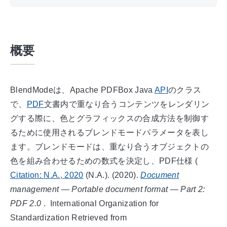
概要
BlendModeは、Apache PDFBox Java
API
のクラス
で、
PDF
文書内で重なり合うコンテンツをレンダリン
グする際に、色とグラフィックスの合成方法を制御す
るために使用されるブレンドモードパラメータを表し
ます。ブレンドモードは、重なり合うオブジェクトの
色を組み合わせるための数式を決定し、PDF仕様
(
Citation:
N.A.
,
2020
(N.A.). (
2020
).
Document
management — Portable document format — Part 2:
PDF 2.0
.
International Organization for
Standardization
Retrieved from