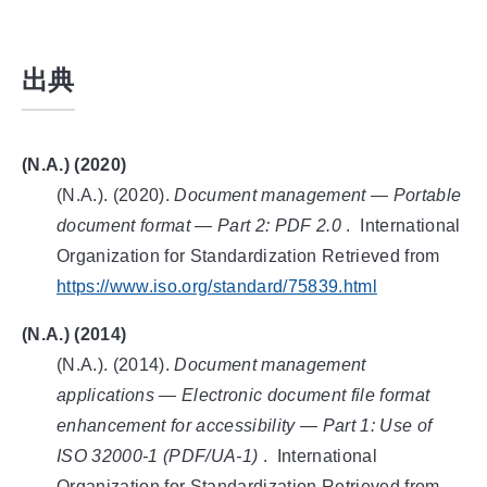
出典
(N.A.) (2020)
(N.A.). (
2020
).
Document management — Portable
document format — Part 2: PDF 2.0
.
International
Organization for Standardization
Retrieved from
https://www.iso.org/standard/75839.html
(N.A.) (2014)
(N.A.). (
2014
).
Document management
applications — Electronic document file format
enhancement for accessibility — Part 1: Use of
ISO 32000-1 (PDF/UA-1)
.
International
Organization for Standardization
Retrieved from