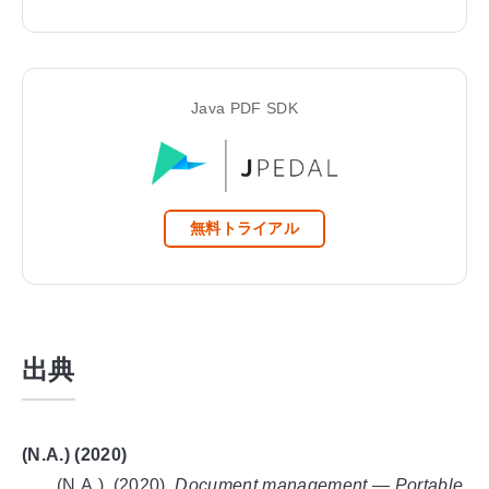
Java PDF SDK
無料トライアル
出典
(N.A.) (2020)
(N.A.). (
2020
).
Document management — Portable