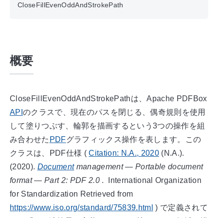
CloseFillEvenOddAndStrokePath
概要
CloseFillEvenOddAndStrokePathは、Apache PDFBox
API
のクラスで、現在のパスを閉じる、偶奇規則を使用
して塗りつぶす、輪郭を描画するという3つの操作を組
み合わせた
PDF
グラフィックス操作を表します。この
クラスは、PDF仕様
(
Citation:
N.A.
,
2020
(N.A.).
(
2020
).
Document
management — Portable document
format — Part 2: PDF 2.0
.
International Organization
for Standardization
Retrieved from
https://www.iso.org/standard/75839.html
)
で定義されて