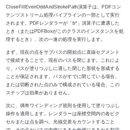
CloseFillEvenOddAndStrokePath演算子は、PDFコン
テンツストリーム処理パイプラインの一部として実行
されます。PDFレンダラーが「b*」演算子に遭遇した
とき（またはPDFBoxがこのクラスのインスタンスを処
理するとき）、次の一連の処理を実行します。
まず、現在の点をサブパスの開始点に直線セグメント
で接続することで、現在のパスを閉じます。これによ
り、パスが塗りつぶしに適した閉じた形状を形成する
ことが保証されます。パスがすでに閉じている場合、
または切断された点のみで構成されている場合、この
ステップは効果がありません。
次に、偶奇ワインディング規則を使用して塗りつぶし
操作を適用します。レンダラーは座標空間内の各ピク
セルまたは点を調べ、光線交差をカウントすること
で、その点がパスの内側にあるか外側にあるかを判定