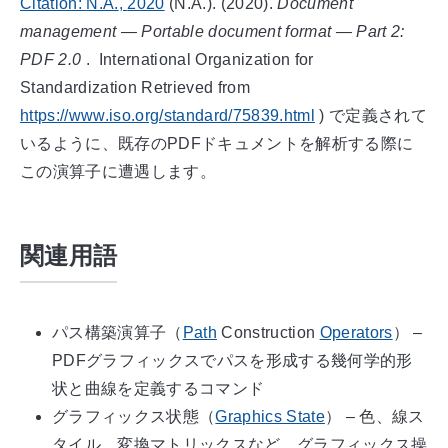
Citation:
N.A.
,
2020
(N.A.). (
2020
).
Document
management — Portable document format — Part 2:
PDF 2.0
.
International Organization for
Standardization
Retrieved from
https://www.iso.org/standard/75839.html
)
で定義されて
いるように、既存のPDFドキュメントを解析する際に
この演算子に遭遇します。
関連用語
パス構築演算子（
Path
Construction
Operators
） –
PDFグラフィックスでパスを形成する幾何学的形
状と曲線を定義するコマンド
グラフィックス状態（
Graphics State
） – 色、線ス
タイル、変換マトリックスなど、グラフィックス操