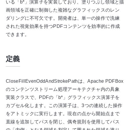
いる「b*」演算子を実装しており、塗りつぶし領域と描
画領域を正確に制御した複雑なグラフィックスのレン
ダリングに不可欠です。開発者は、単一の操作で洗練
された視覚効果を持つPDFコンテンツを効率的に作成
できます。
定義
CloseFillEvenOddAndStrokePathは、Apache PDFBox
のコンテンツストリーム処理アーキテクチャ内の具象
実装クラスで、PDFの「b*」グラフィックス演算子を
カプセル化します。この演算子は、3つの連続した操作
をアトミックに実行します。現在の点から開始点まで
直線を追加してパスを閉じ、偶奇規則を使用してパス
の「内側」となる領域を判定して囲まれた領域を塗り