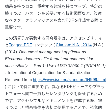
効果を持つロゴ、重複する領域を持つマップ、特定の
塗りつぶしパターンを必要とする技術図面など、複雑
なベクターグラフィックスを含むPDFを作成する際に
重要です。
この演算子が実装する偶奇規則は、アクセシビリティ
と
Tagged PDF
コンテンツ
(
Citation:
N.A.
,
2014
(N.A.).
(
2014
).
Document management applications —
Electronic document file format enhancement for
accessibility — Part 1: Use of ISO 32000-1 (PDF/UA-1)
.
International Organization for Standardization
Retrieved from
https://www.iso.org/standard/64599.html
)
において特に重要です。異なるPDFビューアやプラッ
トフォーム間で一貫したレンダリングを保証するため
です。アクセシブルなドキュメントを作成する際、塗
りつぶしと描画操作を適切に使用することで、視覚的