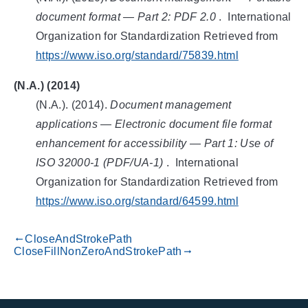
document format — Part 2: PDF 2.0
.
International
Organization for Standardization
Retrieved from
https://www.iso.org/standard/75839.html
(N.A.) (2014)
(N.A.). (
2014
).
Document management
applications — Electronic document file format
enhancement for accessibility — Part 1: Use of
ISO 32000-1 (PDF/UA-1)
.
International
Organization for Standardization
Retrieved from
https://www.iso.org/standard/64599.html
CloseAndStrokePath
gdoc_arrow_left_alt
CloseFillNonZeroAndStrokePath
gdoc_arrow_right_alt