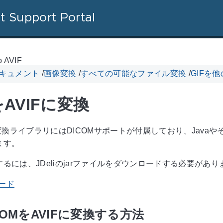
t Support Portal
o AVIF
 ドキュメント
/
画像変換
/
すべての可能なファイル変換
/
GIFを
をAVIFに変換
a画像変換ライブラリにはDICOMサポートが付属しており、Java
ます。
るには、JDeliのjarファイルをダウンロードする必要があり
ロード
ICOMをAVIFに変換する方法