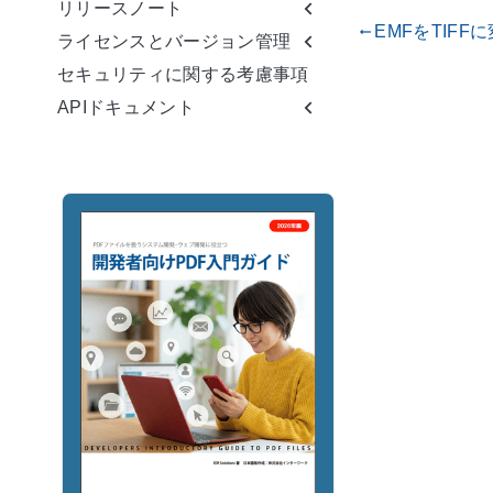
リリースノート
EMFをTIFF
gdoc_arrow_left_alt
ライセンスとバージョン管理
セキュリティに関する考慮事項
APIドキュメント