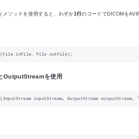
メソッドを使用すると、わずか
1行
のコードでDICOMをAV
)
mとOutputStreamを使用