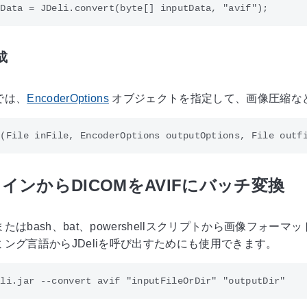
成
では、
EncoderOptions
オブジェクトを指定して、画像圧縮な
インからDICOMをAVIFにバッチ変換
たはbash、bat、powershellスクリプトから画像フ
ング言語からJDeliを呼び出すためにも使用できます。