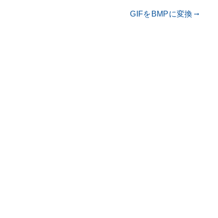
GIFをBMPに変換
gdoc_arrow_right_alt