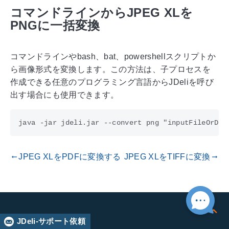
コマンドラインからJPEG XLを
PNGに一括変換
コマンドラインやbash、bat、powershellスクリプトか
ら画像形式を変換します。この方法は、子プロセスを
作成できる任意のプログラミング言語からJDeliを呼び
出す場合にも使用できます。
JPEG XLをPDFに変換する
JPEG XLをTIFFに変換
gdoc_arrow_left_alt
gdoc_arrow_right_alt
JDeli-サポート依頼