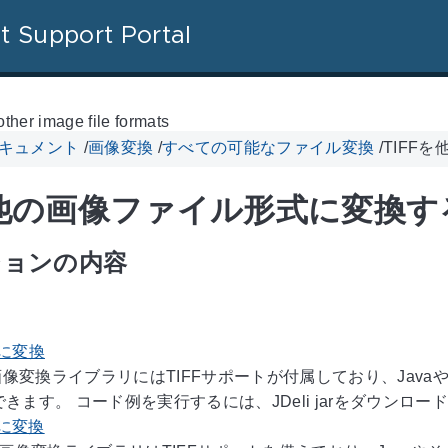
t Support Portal
other image file formats
 ドキュメント
/
画像変換
/
すべての可能なファイル変換
/
TIFF
を他の画像ファイル形式に変換す
ションの内容
Fに変換
Java画像変換ライブラリにはTIFFサポートが付属しており、Jav
きます。 コード例を実行するには、JDeli jarをダウンロードす
Pに変換