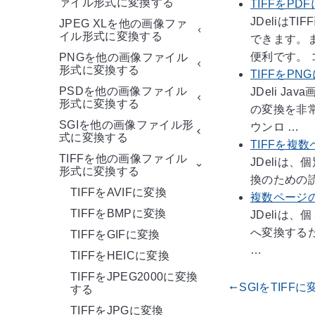
ァイル形式に変換する
TIFFをPD
JDeliは
JPEG XLを他の画像ファ
イル形式に変換する
できます。
便利です。 
PNGを他の画像ファイル
形式に変換する
TIFFをPN
PSDを他の画像ファイル
JDeli 
形式に変換する
の変換を非常
SGIを他の画像ファイル形
ウンロ …
式に変換する
TIFFを複
TIFFを他の画像ファイル
JDeliは
形式に変換する
換のための読
TIFFをAVIFに変換
複数ページの
TIFFをBMPに変換
JDeliは
へ変換するた
TIFFをGIFに変換
…
TIFFをHEICに変換
TIFFをJPEG2000に変換
SGIをTIFFに
gdoc_arrow_left_alt
する
TIFFをJPGに変換