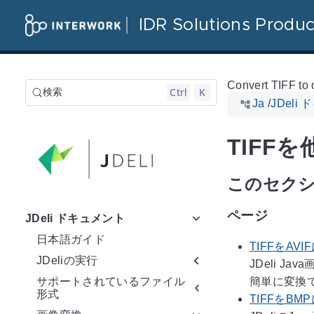
IDR Solutions Produc
Convert TIFF to 
Ctrl
K
検索
Ja
/
JDeli
TIFF
このセク
ページ
JDeli ドキュメント
日本語ガイド
TIFFをAVI
JDeliの実行
JDeli 
簡単に変換で
サポートされているファイル
形式
TIFFをBM