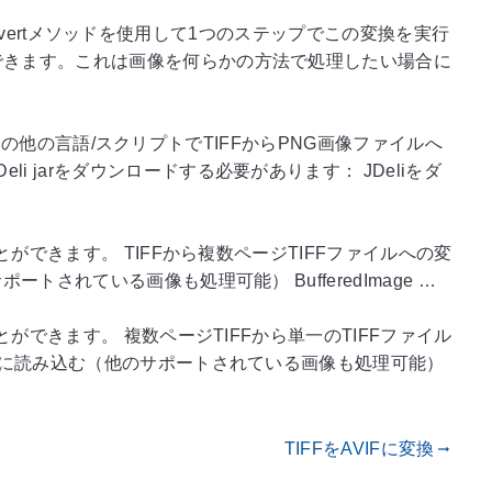
convertメソッドを使用して1つのステップでこの変換を実行
もできます。これは画像を何らかの方法で処理したい場合に
やその他の言語/スクリプトでTIFFからPNG画像ファイルへ
 jarをダウンロードする必要があります： JDeliをダ
とができます。 TIFFから複数ページTIFFファイルへの変
トされている画像も処理可能） BufferedImage …
とができます。 複数ページTIFFから単一のTIFFファイル
vaに読み込む（他のサポートされている画像も処理可能）
TIFFをAVIFに変換
gdoc_arrow_right_alt