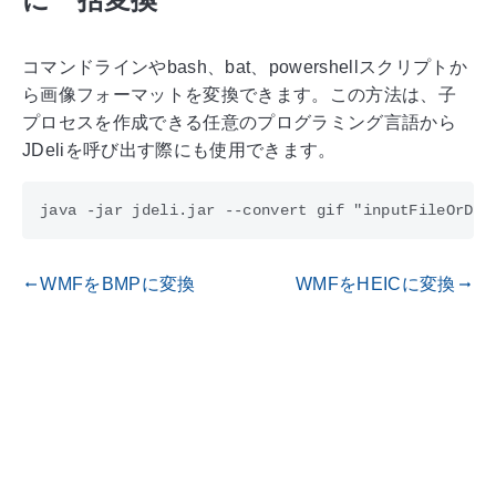
コマンドラインやbash、bat、powershellスクリプトか
ら画像フォーマットを変換できます。この方法は、子
プロセスを作成できる任意のプログラミング言語から
JDeliを呼び出す際にも使用できます。
WMFをBMPに変換
WMFをHEICに変換
gdoc_arrow_left_alt
gdoc_arrow_right_alt