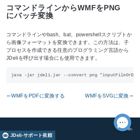
コマンドラインからWMFをPNG
にバッチ変換
コマンドラインやbash、bat、powershellスクリプトか
ら画像フォーマットを変換できます。この方法は、子
プロセスを作成できる任意のプログラミング言語から
JDeliを呼び出す場合にも使用できます。
WMFをPDFに変換する
WMFをSVGに変換
gdoc_arrow_left_alt
gdoc_arrow_right_alt
JDeli-サポート依頼