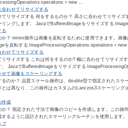
essingOperations operations = new …
に合わせてリサイズする
せてリサイズする 何をするものか？ 高さに合わせてリサイ
グします。 JavaでBufferedImageをリサイズする ImageProcess
する
か？ mirror操作は画像を反転するために使用できます。画
ageを反転する ImageProcessingOperations operations = new
合わせてリサイズする
てリサイズする これは何をするのか? 幅に合わせてリサイズ
avaでBufferedImageをリサイズする ImageProcessingOperat
させて画像をスケーリングする
するのか？ 品質スケール操作は、double型で指定されたス
作とは異なり、この操作はカスタムのLanczos3スケーリン
の作成
のか？ 指定された寸法で画像のコピーを作成します。この操
するように設計されたスケーリングルーチンを使用します。 Javaで
ップ