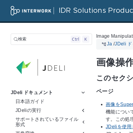
IDR Solutions Produc
Image Manipulat
Ctrl
K
検索
Ja
/
JDeli
画像操
このセク
ページ
JDeli ドキュメント
日本語ガイド
画像をSupe
JDeliの実行
機能について
す。この処理
サポートされているファイル
形式
JDeliを使