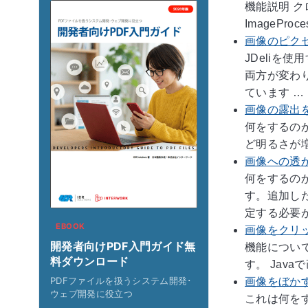
機能説明 
ImageProces
画像のピクセル
JDeliを
両方が変わり
ています …
画像の露出
何をするの
ど明るさが増加しま
画像への透
何をするのか
す。追加し
定する必要が
EBOOK
画像をクリ
開発者向けPDF入門ガイド無
機能につい
料ダウンロード
す。 Javaで画
PDFファイルを扱うシステム開発･
画像をぼか
ウェブ開発に役立つ
これは何をす