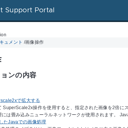
t Support Portal
ion
 ドキュメント
/
画像操作
作
ションの内容
rscale2xで拡大する
 SuperScale2x操作を使用すると、指定された画像を
には畳み込みニューラルネットワークが使用されます。 JavaでBu
用したJavaでの画像処理