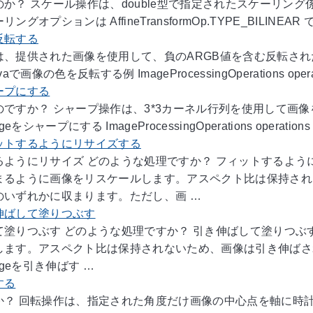
のか？ スケール操作は、double型で指定されたスケーリン
グオプションは AffineTransformOp.TYPE_BILINEAR 
反転する
は、提供された画像を使用して、負のARGB値を含む反転さ
で画像の色を反転する例 ImageProcessingOperations operat
ープにする
ですか？ シャープ操作は、3*3カーネル行列を使用して画像
ageをシャープにする ImageProcessingOperations operations
ットするようにリサイズする
るようにリサイズ どのような処理ですか？ フィットするよ
まるように画像をリスケールします。アスペクト比は保持され
のいずれかに収まります。ただし、画 …
伸ばして塗りつぶす
て塗りつぶす どのような処理ですか？ 引き伸ばして塗りつ
します。アスペクト比は保持されないため、画像は引き伸ばされ
Imageを引き伸ばす …
する
？ 回転操作は、指定された角度だけ画像の中心点を軸に時計回りに回