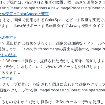
クロップ操作は、指定された矩形の位置、幅、高さで画像をクロッ
singOperations operations = new ImageProcessingOperation
深度とColorSpaceの変更
使用すると、画像で使用されるColorSpaceとビット深度を
ます。 Javaがサポートする画像タイプ Javaは複数のタイプを
を調整する
か？ 露出操作は画像を明るくし、画像の追加的なディテール
す。 JavaでBufferedImageの露出を調整する ImageProcessi
かしの追加
？ Watermark操作は、提供された透かしを画像に追加
たい透かしに応じて、いくつかのパラメータを受け取ります。
あります …
ップする
て クリップ操作は、指定された図形に合わせて画像をクリッ
像をクリップする例 ImageProcessingOperations operation
す
るものですか？ ぼかし操作は、3*3のカーネル行列を使用して