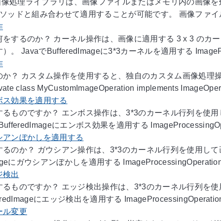
Java画像処理ライブラリは、画像ファイルまたはメモリ内の画像を
メソッドと組み合わせて適用することが可能です。 画像ファイルの処理 JDeli
作
をするのか？ カーネル操作は、画像に適用する 3 x 3 のカ
 JavaでBufferedImageに3*3カーネルを適用する ImageProce
作
のか？ カスタム操作を使用すると、独自のカスタム画像処理
te class MyCustomImageOperation implements ImageOperat
ボス効果を適用する
するものですか？ エンボス操作は、3*3のカーネル行列を使
ufferedImageにエンボス効果を適用する ImageProcessingOperat
シアンぼかしを適用する
るのか？ ガウシアン操作は、3*3のカーネル行列を使用して
mageにガウシアンぼかしを適用する ImageProcessingOperations o
ジ検出
するものですか？ エッジ検出操作は、3*3のカーネル行列を
eredImageにエッジ検出を適用する ImageProcessingOperations 
ール変更