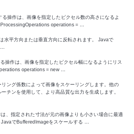
ズする操作は、画像を指定したピクセル数の高さになるよ
ingOperations operations = …
像は水平方向または垂直方向に反転されます。 Javaで
 …
する操作は、画像を指定したピクセル幅になるようにリス
ions operations = new …
ケーリング係数によって画像をスケーリングします。他の
グルーチンを使用して、より高品質な出力を生成します。
作は、指定された寸法が元の画像よりも小さい場合に最適
BufferedImageをスケールする …