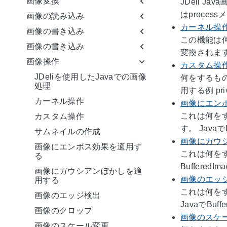
画像変換
JDeli 
はprocess
画像の読み込み
カーネル操
画像の書き込み
この機能は何
画像の書き込み
変換されます）。
画像操作
カスタム操
JDeliを使用したJavaでの画像
何をするも
処理
用する例 priva
カーネル操作
画像にエン
これは何を
カスタム操作
す。 JavaでB
サムネイルの作成
画像にガウ
画像にエンボス効果を適用す
これは何をす
る
BufferedI
画像にガウシアンぼかしを適
画像のエッ
用する
これは何を
画像のエッジ検出
JavaでBuff
画像のクロップ
画像のスケ
画像のスケール変更