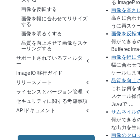
る ImageProc
画像を反転する
画像を高さ
高さに合わ
画像を幅に合わせてリサイズ
する
うに再スケーリン
画像を反転
画像を明るくする
何ができるの
品質を向上させて画像をスケ
ーリングする
BufferedIm
画像を幅に
サポートされているフィルタ
ー
幅に合わせ
ケールします。 J
ImageIO 移行ガイド
品質を向上
リリースノート
これは何を
ライセンスとバージョン管理
スケール操
セキュリティに関する考慮事項
Javaで …
APIドキュメント
サムネイル
何ができる
な出力を生成
画像のクロ