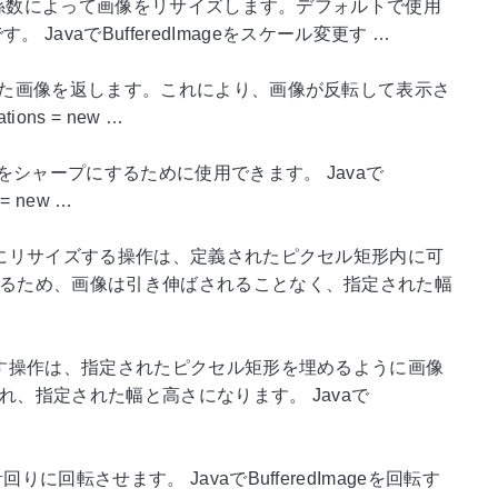
グ係数によって画像をリサイズします。デフォルトで使用
です。 JavaでBufferedImageをスケール変更す …
れた画像を返します。これにより、画像が反転して表示さ
ions = new …
をシャープにするために使用できます。 Javaで
 = new …
うにリサイズする操作は、定義されたピクセル矩形内に可
るため、画像は引き伸ばされることなく、指定された幅
ぶす操作は、指定されたピクセル矩形を埋めるように画像
、指定された幅と高さになります。 Javaで
転させます。 JavaでBufferedImageを回転す