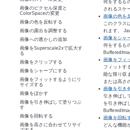
何をするも
画像のピクセル深度と
されるスケーリン
ColorSpaceの変更
画像の色を
画像の色を反転する
このクラス
れます。 Java
画像の露出を調整する
画像をシャ
画像への透かしの追加
何をするもの
画像をSuperscale2xで拡大す
BufferedIm
る
画像をフィ
画像をクリップする
フィットす
画像をシャープにする
能な限り収
画像をフィットするようにリ
または高さ
サイズする
画像を引き
画像をぼかす
引き伸ばし
画像を引き伸ばして塗りつぶ
を引き伸ば
す
Buffered
画像を回転する
画像を回転
画像を高さに合わせてリサイ
どんな機能か
ズする