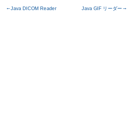
Java DICOM Reader
Java GIF リーダー
gdoc_arrow_left_alt
gdoc_arrow_right_alt