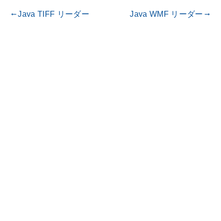
Java TIFF リーダー
Java WMF リーダー
gdoc_arrow_left_alt
gdoc_arrow_right_alt