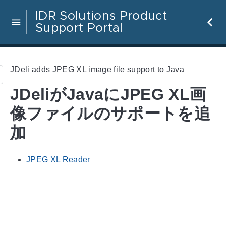
IDR Solutions Product
Support Portal
JDeli adds JPEG XL image file support to Java
JDeliがJavaにJPEG XL画
像ファイルのサポートを追
加
JPEG XL Reader