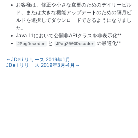
お客様は、修正や小さな変更のためのデイリービル
ド、または大きな機能アップデートのための隔月ビ
ルドを選択してダウンロードできるようになりまし
た。
Java 11において公開非APIクラスを非表示化**
と
の最適化**
JPegDecoder
JPeg2000Decoder
JDeli リリース 2019年1月
gdoc_arrow_left_alt
JDeli リリース 2019年3月-4月
gdoc_arrow_right_alt