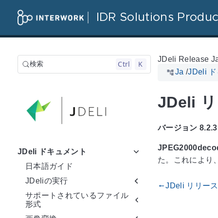
IDR Solutions Produc
JDeli Release J
Ctrl
K
検索
Ja
/
JDeli
JDeli
バージョン 8.2.3
JPEG2000de
JDeli ドキュメント
た。これにより
日本語ガイド
JDeliの実行
JDeli リリース
gdoc_arrow_left_alt
サポートされているファイル
形式