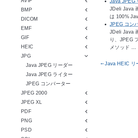
AVIF
Java JPE
JDeli J
BMP
は 100%
DICOM
JPEG コ
EMF
JDeli 
GIF
り、JPEG
HEIC
メソッド …
JPG
Java HEIC 
gdoc_arrow_left_alt
Java JPEG リーダー
Java JPEG ライター
JPEG コンバーター
JPEG 2000
JPEG XL
PDF
PNG
PSD