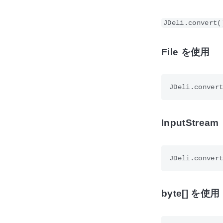
JDeli.convert(
File を使用
InputStrea
byte[] を使用