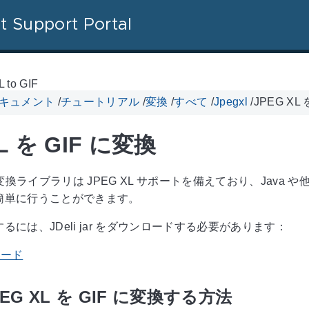
t Support Portal
 to GIF
 ドキュメント
/
チュートリアル
/
変換
/
すべて
/
Jpegxl
/
JPEG XL
L を GIF に変換
 画像変換ライブラリは JPEG XL サポートを備えており、Java や
簡単に行うことができます。
るには、JDeli jar をダウンロードする必要があります：
ロード
JPEG XL を GIF に変換する方法