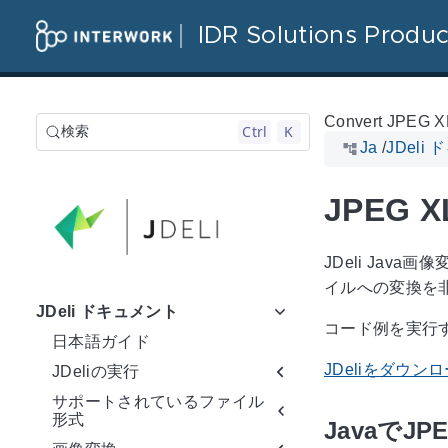
IDR Solutions Produc
Convert JPEG X
Ctrl
K
検索
Ja
/
JDeli
JPEG
JDeli Jav
イルへの変換を
JDeli ドキュメント
コード例を実行す
日本語ガイド
JDeliをダウン
JDeliの実行
サポートされているファイル
形式
JavaでJ