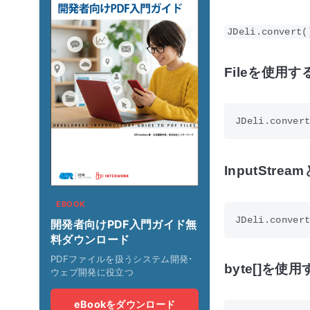
JDeli.convert(
Fileを使用す
InputStre
EBOOK
開発者向けPDF入門ガイド無
料ダウンロード
PDFファイルを扱うシステム開発･
byte[]を使
ウェブ開発に役立つ
eBookをダウンロード