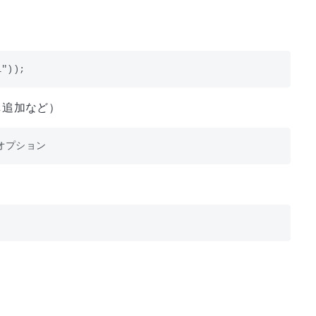
し追加など）
る