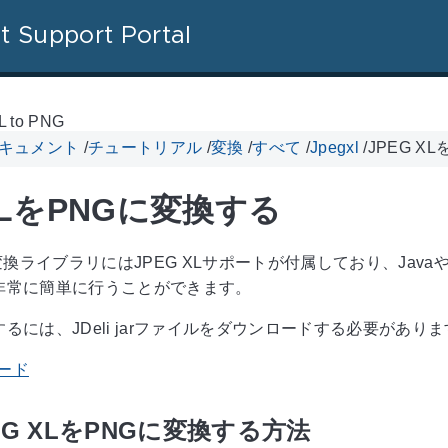
t Support Portal
L to PNG
 ドキュメント
/
チュートリアル
/
変換
/
すべて
/
Jpegxl
/
JPEG X
 XLをPNGに変換する
a画像変換ライブラリにはJPEG XLサポートが付属しており、Jav
非常に簡単に行うことができます。
るには、JDeli jarファイルをダウンロードする必要があり
ロード
PEG XLをPNGに変換する方法