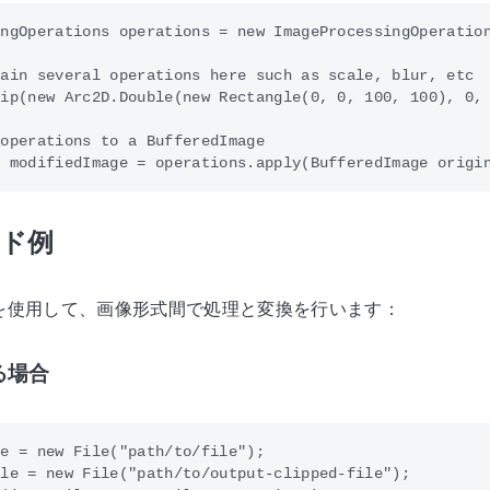
ngOperations operations = new ImageProcessingOperation
ain several operations here such as scale, blur, etc

ip(new Arc2D.Double(new Rectangle(0, 0, 100, 100), 0, 
operations to a BufferedImage

ド例
を使用して、画像形式間で処理と変換を行います：
る場合
e = new File("path/to/file");

le = new File("path/to/output-clipped-file");
