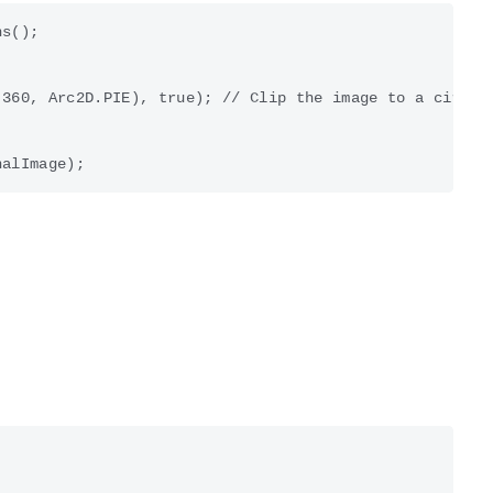
s();

360, Arc2D.PIE), true); // Clip the image to a circle
