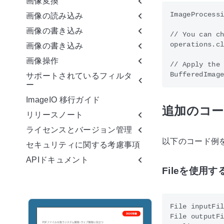
画像変換
ImageProcessi
画像の読み込み
画像の書き込み
// You can ch
operations.cl
画像の書き込み
画像操作
// Apply the 
サポートされているフィルタ
ー
ImageIO 移行ガイド
追加のコー
リリースノート
ライセンスとバージョン管理
以下のコード例
セキュリティに関する考慮事項
APIドキュメント
Fileを使用す
File inputFil
File outputFi