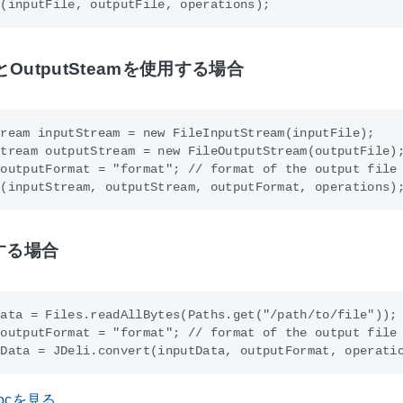
amとOutputSteamを使用する場合
ream inputStream = new FileInputStream(inputFile);

tream outputStream = new FileOutputStream(outputFile);
outputFormat = "format"; // format of the output file 
用する場合
ata = Files.readAllBytes(Paths.get("/path/to/file"));

outputFormat = "format"; // format of the output file 
docを見る