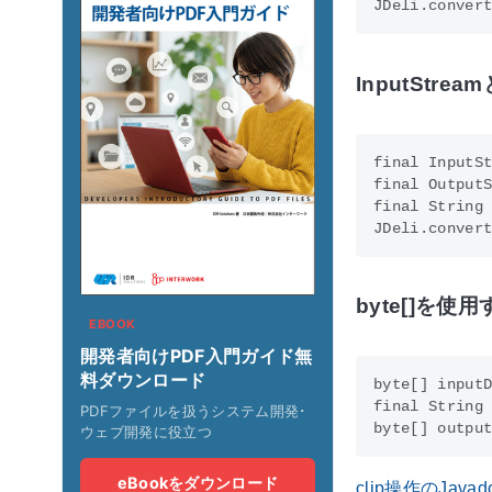
InputStre
final InputSt
final OutputS
final String 
byte[]を使
EBOOK
開発者向けPDF入門ガイド無
料ダウンロード
byte[] inputD
final String 
PDFファイルを扱うシステム開発･
ウェブ開発に役立つ
eBookをダウンロード
clip操作のJava