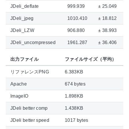
JDeli_deflate
999.939
± 25.049
JDeli_jpeg
1010.410
± 18.812
JDeli_LZW
906.880
± 38.993
JDeli_uncompressed
1961.287
± 36.406
出力ファイル
ファイルサイズ（平均）
リファレンスPNG
6.383KB
Apache
674 bytes
ImageIO
1.898KB
JDeli better comp
1.438KB
JDeli better speed
1017 bytes