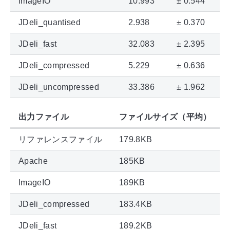
ImageIO
10.993
± 0.544
JDeli_quantised
2.938
± 0.370
JDeli_fast
32.083
± 2.395
JDeli_compressed
5.229
± 0.636
JDeli_uncompressed
33.386
± 1.962
出力ファイル
ファイルサイズ（平均）
リファレンスファイル
179.8KB
Apache
185KB
ImageIO
189KB
JDeli_compressed
183.4KB
JDeli_fast
189.2KB