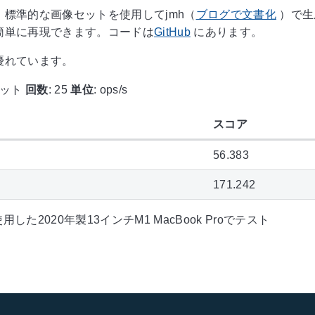
標準的な画像セットを使用してjmh（
ブログで文書化
）で生
簡単に再現できます。コードは
GitHub
にあります。
優れています。
プット
回数
: 25
単位
: ops/s
スコア
56.383
171.242
1を使用した2020年製13インチM1 MacBook Proでテスト