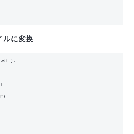
ネイルに変換
pdf");

{

");
