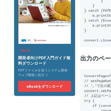
        }

    }

} catch (PdfE
    e.printSt
} catch (Exce
    e.printSt
}

EBOOK
出力のペー
開発者向けPDF入門ガイド無
料ダウンロード
PDFファイルを扱うシステム開発･
ウェブ開発に役立つ
ConvertPagesT
// setPag
// ','で次
eBookをダウンロード
convert.setPa
// 上記はペー
try {

    if (conve
        conve