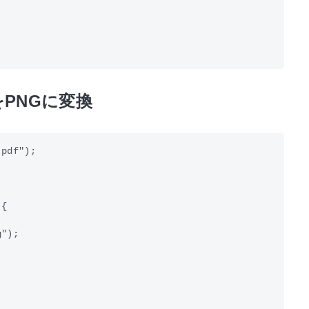
をPNGに変換
pdf");

{

");
