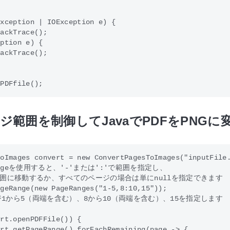
xception | IOException e) {

ackTrace();

ption e) {

ackTrace();

ジ範囲を制御してJavaでPDFをPNGに
oImages convert = new ConvertPagesToImages("inputFile.
eRangeを使用すると、'-'または':'で範囲を指定し、

の範囲に移動するか、すべてのページの場合は単にnullを指定できます

geRange(new PageRanges("1-5,8:10,15")); 

ジ1から5（両端を含む）、8から10（両端を含む）、15を指定します

rt.openPDFFile()) {

rt.getPageRange().forEachRemaining(page -> {
