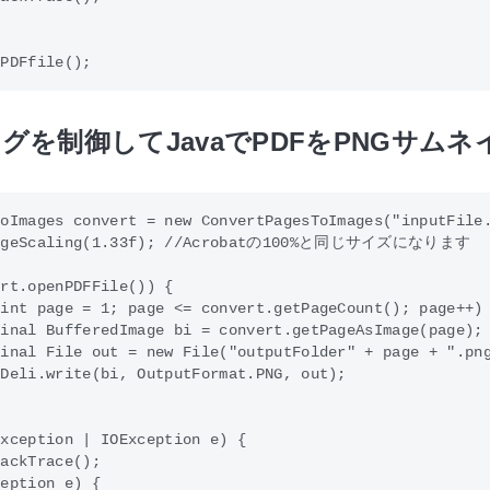
グを制御してJavaでPDFをPNGサム
oImages convert = new ConvertPagesToImages("inputFile.
PageScaling(1.33f); //Acrobatの100%と同じサイズになります

rt.openPDFFile()) {

int page = 1; page <= convert.getPageCount(); page++) 
inal BufferedImage bi = convert.getPageAsImage(page);

inal File out = new File("outputFolder" + page + ".png
Deli.write(bi, OutputFormat.PNG, out);           

xception | IOException e) {

ackTrace();

eption e) {
