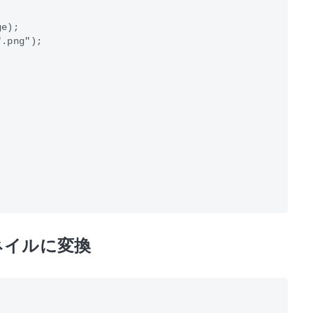
e);

.png");

ネイルに変換