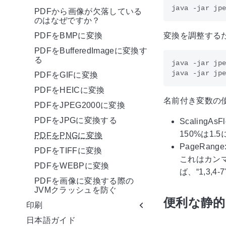
PDFから画像が欠落している
のはなぜですか？
PDFをBMPに変換
変換を調整する
PDFをBufferedImageに変換す
る
java -jar jpe
PDFをGIFに変換
PDFをHEICに変換
名前付き変数の
PDFをJPEG2000に変換
PDFをJPGに変換する
Scalin
150%は1.
PDFをPNGに変換
PageRa
PDFをTIFFに変換
これはカン
PDFをWEBPに変換
ば、“1,3,4
PDFを画像に変換する際の
JVMクラッシュを防ぐ
便利な静的
印刷
日本語ガイド