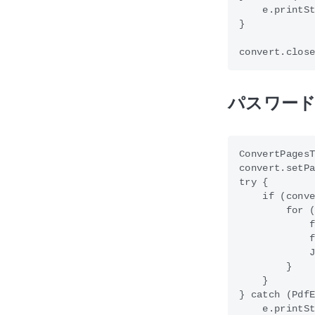
    e.printSt
}

パスワード
ConvertPagesT
convert.setPa
try {

    if (conve
        for (
            f
            f
            J
        }

    }

} catch (PdfE
    e.printSt