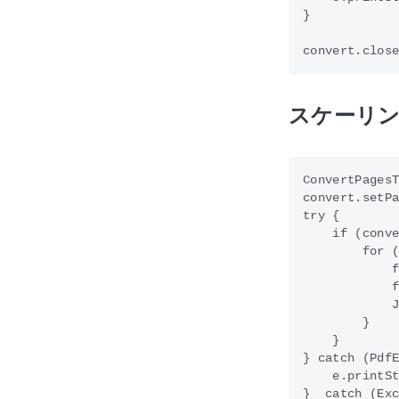
}

スケーリン
ConvertPagesT
convert.set
try {

    if (conve
        for (
            f
            f
            J
        }

    }

} catch (PdfE
    e.printSt
}  catch (Exc