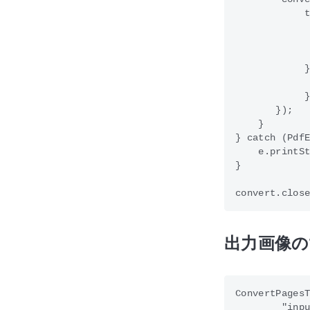
            t
             
             
             
            }
             
            }
       });  

    }

} catch (PdfE
    e.printSt
}            
出力画像の
ConvertPagesT
        "inpu