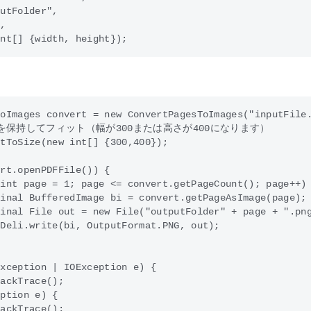
utFolder",

,

oImages convert = new ConvertPagesToImages("inputFile.
を保持してフィット（幅が300または高さが400になります）

tToSize(new int[] {300,400}); 

rt.openPDFFile()) {

int page = 1; page <= convert.getPageCount(); page++) 
inal BufferedImage bi = convert.getPageAsImage(page);

inal File out = new File("outputFolder" + page + ".png
Deli.write(bi, OutputFormat.PNG, out);           

xception | IOException e) {

ackTrace();

ption e) {

ackTrace();
