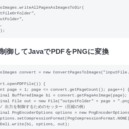
oImages.writeAllPagesAsImagesToDir(

tFileOrFolder",

utFolder",

,

制御してJavaでPDFをPNGに変換
oImages convert = new ConvertPagesToImages("inputFile.
rt.openPDFFile()) {

nt page = 1; page <= convert.getPageCount(); page++) {
inal BufferedImage bi = convert.getPageAsImage(page);

inal File out = new File("outputFolder" + page + ".png
   // 出力を制御するためのセッター（圧縮の例）

inal PngEncoderOptions options = new PngEncoderOptions
ptions.setCompressionFormat(PngCompressionFormat.NONE)
Deli.write(bi, options, out);
