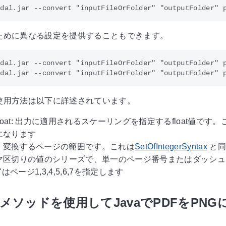
ために異なる設定を提供することもできます。
dal.jar --convert "inputFileOrFolder" "outputFolder" p
使用方法は以下に詳述されています。
gAsFloat: 出力に適用されるスケーリングを指定するfloat
5になります
nge: 変換するページの範囲です。これは
SetOfIntegerSyntax
と同
マ区切りの値のシリーズで、単一のページ番号またはダッシュ
-7"はページ1,3,4,5,6,7を指定します
メソッドを使用してJavaでPDFをPNG