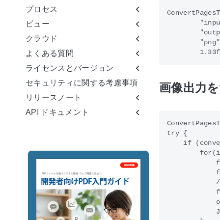
プロセス
ConvertPagesT
        "inpu
ビュー
        "outp
クラウド
        "png"
よくある質問
ライセンスとバージョン
セキュリティに関する考慮事項
画像出力を
リリースノート
API ドキュメント
ConvertPagesT
try {

    if (conve
        for(i
            f
            f
         
            f
            o
            J