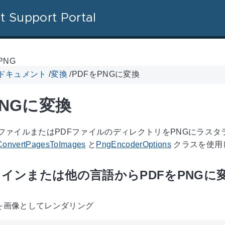
t Support Portal
 PNG
l ドキュメント
/
変換
/
PDFをPNGに変換
PNGに変換
PDFファイルまたはPDFファイルのディレクトリをPNGにラ
ConvertPagesToImages
と
PngEncoderOptions
クラスを使用
インまたは他の言語からPDFをPNGに
を画像としてレンダリング