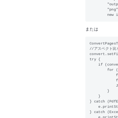
        "outp
        "png"
または
ConvertPagesT
//アスペクト比
convert.setFi
try {

    if (conve
        for (
            f
            f
            J
        }

    }

} catch (PdfE
    e.printSt
} catch (Exce
    e.printSt