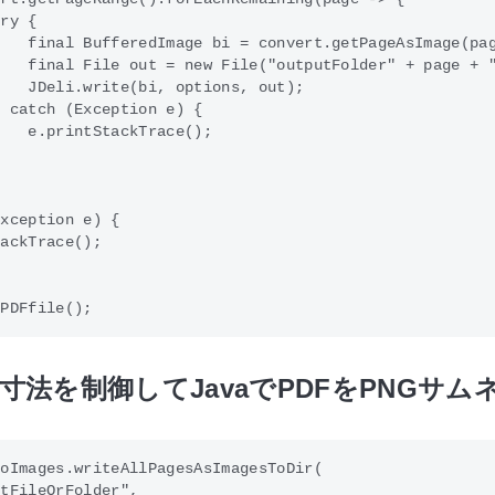
ry {

   final BufferedImage bi = convert.getPageAsImage(pag
   final File out = new File("outputFolder" + page + "
   JDeli.write(bi, options, out);  

 catch (Exception e) {

   e.printStackTrace();



xception e) {

ackTrace();

      

寸法を制御してJavaでPDFをPNGサム
oImages.writeAllPagesAsImagesToDir(

tFileOrFolder",
