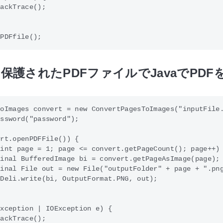
ackTrace();

保護されたPDFファイルでJavaでPDF
oImages convert = new ConvertPagesToImages("inputFile.
ssword("password"); 

rt.openPDFFile()) {

int page = 1; page <= convert.getPageCount(); page++) 
inal BufferedImage bi = convert.getPageAsImage(page);

inal File out = new File("outputFolder" + page + ".png
Deli.write(bi, OutputFormat.PNG, out); 

xception | IOException e) { 

ackTrace(); 
