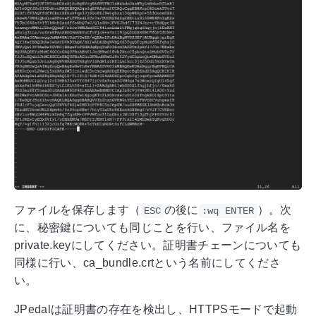
ファイルを保存します（
の後に
）。次
ESC
:wq ENTER
に、秘密鍵についても同じことを行い、ファイル名を
private.keyにしてください。証明書チェーンについても
同様に行い、ca_bundle.crtという名前にしてくださ
い。
JPedalは証明書の存在を検出し、HTTPSモードで起動