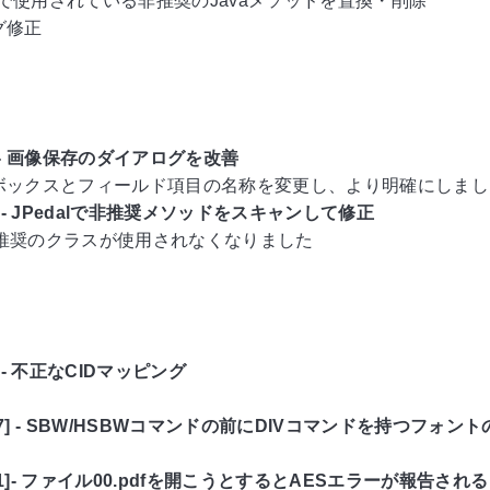
ードで使用されている非推奨のJavaメソッドを置換・削除
グ修正
69]- 画像保存のダイアログを改善
ボックスとフィールド項目の名称を変更し、より明確にしまし
71] - JPedalで非推奨メソッドをスキャンして修正
で非推奨のクラスが使用されなくなりました
0] - 不正なCIDマッピング
477] - SBW/HSBWコマンドの前にDIVコマンドを持つフォ
481]- ファイル00.pdfを開こうとするとAESエラーが報告される