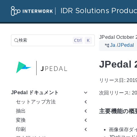
IDR Solutions Produc
JPedal October 
Ctrl
K
検索
Ja
/
JPeda
JPeda
リリース日: 201
JPedal ドキュメント
次回リリース: 20
セットアップ方法
主要機能の概
抽出
変換
印刷
画像保存ダ