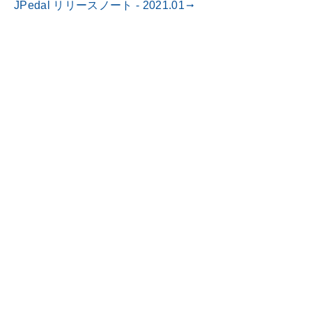
JPedal リリースノート - 2021.01
gdoc_arrow_right_alt