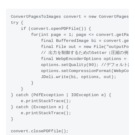
ConvertPagesToImages convert = new ConvertPagesToI
try {

    if (convert.openPDFFile()) {

        for(int page = 1; page <= convert.getPageC
            final BufferedImage bi = convert.getPa
            final File out = new File("outputFolde
            // 出力を制御するためのSetter（圧縮の例）

            final WebpEncoderOptions options = new
            options.setQuality(90); //デフォルト
            options.setCompressionFormat(WebpCom
            JDeli.write(bi, options, out);

        }

    }

} catch (PdfException | IOException e) {

    e.printStackTrace();

} catch (Exception e) {

    e.printStackTrace();

}
