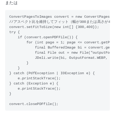
または
ConvertPagesToImages convert = new ConvertPagesToI
//アスペクト比を維持してフィット（幅が300または高さが400
convert.setFitToSize(new int[] {300,400}); 

try {

    if (convert.openPDFFile()) {

        for (int page = 1; page <= convert.getPage
            final BufferedImage bi = convert.getPa
            final File out = new File("outputFolde
            JDeli.write(bi, OutputFormat.WEBP, out
        }

    }

} catch (PdfException | IOException e) {

    e.printStackTrace();

} catch (Exception e) {

    e.printStackTrace();

}
