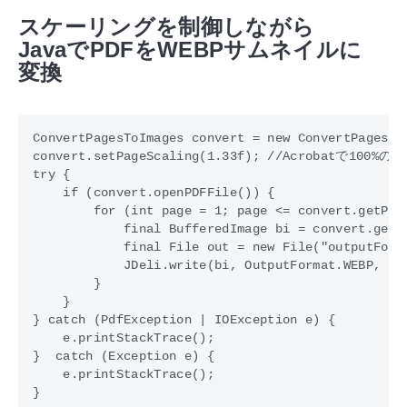
スケーリングを制御しながら
JavaでPDFをWEBPサムネイルに
変換
ConvertPagesToImages convert = new ConvertPagesToI
convert.setPageScaling(1.33f); //Acrobatで1
try {

    if (convert.openPDFFile()) {

        for (int page = 1; page <= convert.getPage
            final BufferedImage bi = convert.getPa
            final File out = new File("outputFolde
            JDeli.write(bi, OutputFormat.WEBP, out
        }

    }

} catch (PdfException | IOException e) {

    e.printStackTrace();

}  catch (Exception e) {

    e.printStackTrace();

}
