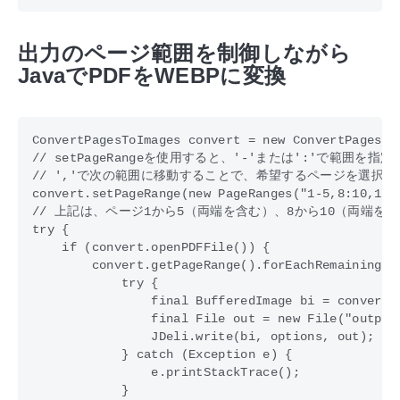
出力のページ範囲を制御しながら
JavaでPDFをWEBPに変換
ConvertPagesToImages convert = new ConvertPagesToI
// setPageRangeを使用すると、'-'または':'で範囲を指定し
// ','で次の範囲に移動することで、希望するページを選択で
convert.setPageRange(new PageRanges("1-5,8:10,15")
// 上記は、ページ1から5（両端を含む）、8から10（両端を含
try {

    if (convert.openPDFFile()) {

        convert.getPageRange().forEachRemaining(pa
            try {

                final BufferedImage bi = convert.g
                final File out = new File("outputF
                JDeli.write(bi, options, out);  

            } catch (Exception e) {

                e.printStackTrace();

            }
