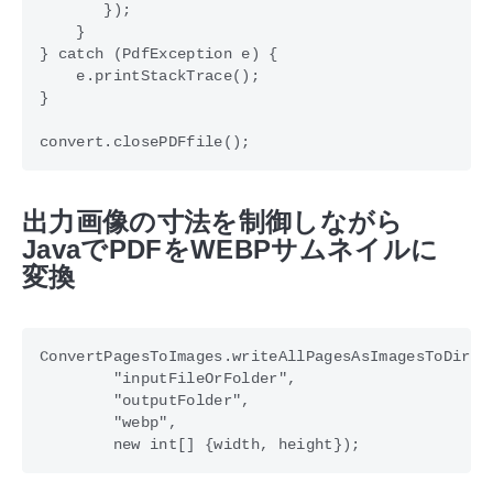
       });  

    }

} catch (PdfException e) {

    e.printStackTrace();

}                  

出力画像の寸法を制御しながら
JavaでPDFをWEBPサムネイルに
変換
ConvertPagesToImages.writeAllPagesAsImagesToDir(

        "inputFileOrFolder",

        "outputFolder",

        "webp",
