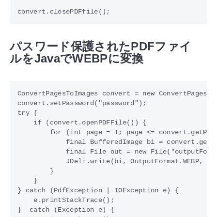
パスワード保護されたPDFファイ
ルをJavaでWEBPに変換
ConvertPagesToImages convert = new ConvertPagesToI
convert.setPassword("password"); 

try {

    if (convert.openPDFFile()) {

        for (int page = 1; page <= convert.getPage
            final BufferedImage bi = convert.getPa
            final File out = new File("outputFolde
            JDeli.write(bi, OutputFormat.WEBP, out
        }

    }

} catch (PdfException | IOException e) { 

    e.printStackTrace(); 

}  catch (Exception e) {
