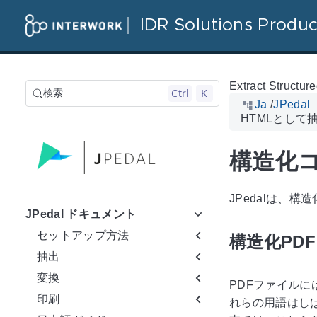
IDR Solutions Produc
Extract Structu
Ctrl
K
検索
Ja
/
JPeda
HTMLとして
構造化コ
JPedalは、
JPedal ドキュメント
セットアップ方法
構造化PD
抽出
変換
PDFファイル
印刷
れらの用語はし