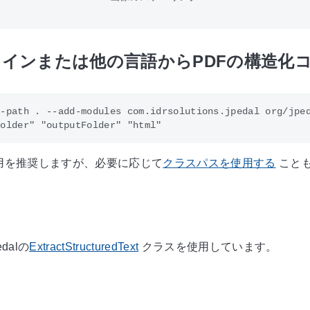
インまたは他の言語からPDFの構造化コ
-path . --add-modules com.idrsolutions.jpedal org/jped
用を推奨しますが、必要に応じて
クラスパスを使用する
こと
dalの
ExtractStructuredText
クラスを使用しています。