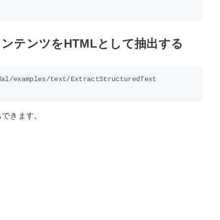
ンテンツをHTMLとして抽出する
al/examples/text/ExtractStructuredText 

もできます。