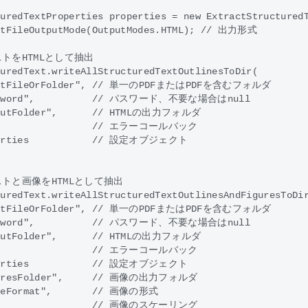
uredTextProperties properties = new ExtractStructuredT
etFileOutputMode(OutputModes.HTML); // 出力形式        

トをHTMLとして抽出

uredText.writeAllStructuredTextOutlinesToDir(

putFileOrFolder", // 単一のPDFまたはPDFを含むフォルダ

ssword",          // パスワード、不要な場合はnull

tputFolder",      // HTMLの出力フォルダ

l,                // エラーコールバック

perties           // 設定オブジェクト

トと画像をHTMLとして抽出

uredText.writeAllStructuredTextOutlinesAndFiguresToDir
putFileOrFolder", // 単一のPDFまたはPDFを含むフォルダ

ssword",          // パスワード、不要な場合はnull

tputFolder",      // HTMLの出力フォルダ

l,                // エラーコールバック

perties           // 設定オブジェクト

guresFolder",     // 画像の出力フォルダ

geFormat",       // 画像の形式

f                 // 画像のスケーリング
