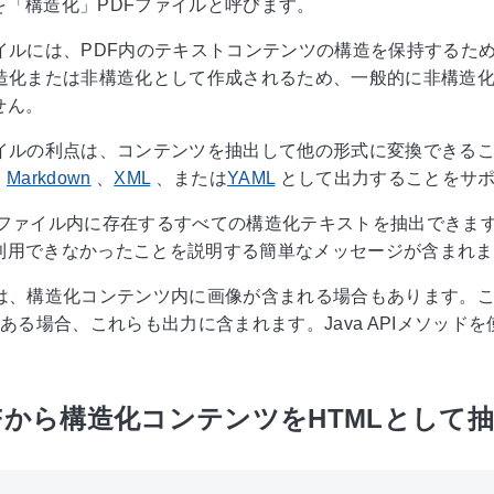
を「構造化」PDFファイルと呼びます。
ァイルには、PDF内のテキストコンテンツの構造を保持するた
構造化または非構造化として作成されるため、一般的に非構造化
せん。
イルの利点は、コンテンツを抽出して他の形式に変換できること
、
Markdown
、
XML
、または
YAML
として出力することをサポ
PDFファイル内に存在するすべての構造化テキストを抽出でき
利用できなかったことを説明する簡単なメッセージが含まれま
は、構造化コンテンツ内に画像が含まれる場合もあります。これら
ある場合、これらも出力に含まれます。Java APIメソッ
PDFから構造化コンテンツをHTMLとして