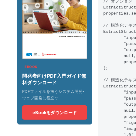
// オプション

ExtractStruct
properties.s
// 構造化テキス
ExtractStruct
        "in
        "pa
        "ou
        nul
        pro
EBOOK
);

開発者向けPDF入門ガイド無
// 構造化テキス
料ダウンロード
ExtractStruct
PDFファイルを扱うシステム開発･
        "in
ウェブ開発に役立つ
        "pa
        "ou
        nul
eBookをダウンロード
        pro
        "fi
        "ima
        1.0