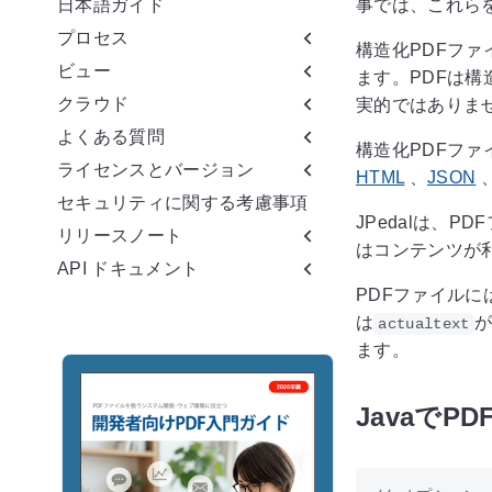
日本語ガイド
事では、これら
プロセス
構造化PDFフ
ビュー
ます。PDFは
クラウド
実的ではありま
よくある質問
構造化PDFファ
ライセンスとバージョン
HTML
、
JSON
セキュリティに関する考慮事項
JPedalは、
リリースノート
はコンテンツが
API ドキュメント
PDFファイルに
は
が
actualtext
ます。
Javaで