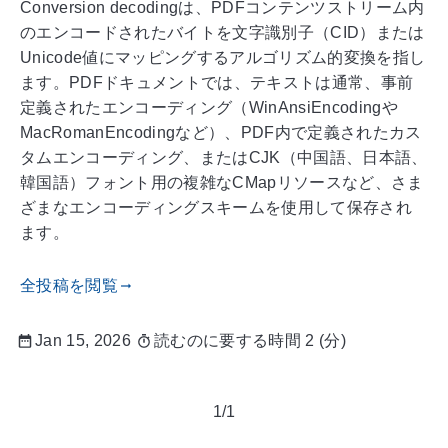
Conversion decodingは、PDFコンテンツストリーム内
のエンコードされたバイトを文字識別子（CID）または
Unicode値にマッピングするアルゴリズム的変換を指し
ます。PDFドキュメントでは、テキストは通常、事前
定義されたエンコーディング（WinAnsiEncodingや
MacRomanEncodingなど）、PDF内で定義されたカス
タムエンコーディング、またはCJK（中国語、日本語、
韓国語）フォント用の複雑なCMapリソースなど、さま
ざまなエンコーディングスキームを使用して保存され
ます。
全投稿を閲覧
gdoc_arrow_right_alt
Jan 15, 2026
読むのに要する時間 2 (分)
1/1