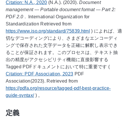
Citation:
N.A.
,
2020
(N.A.). (
2020
).
Document
management — Portable document format — Part 2:
PDF 2.0
.
International Organization for
Standardization
Retrieved from
https://www.iso.org/standard/75839.html
)
によれば、適
切なデコーディングにより、さまざまなエンコーディ
ングで保存された文字データを正確に解釈し表示でき
ることが保証されます。このプロセスは、テキスト抽
出の精度がアクセシビリティ機能に直接影響する
Tagged PDFドキュメントにおいて特に重要です
(
Citation:
PDF Association
,
2023
PDF
Association
(
2023
). Retrieved from
https://pdfa.org/resource/tagged-pdf-best-practice-
guide-syntax/
)
。
定義