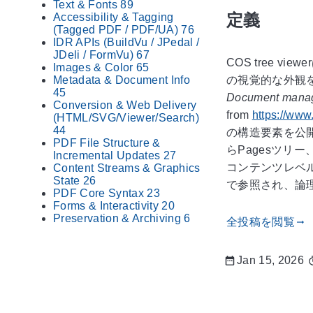
Text & Fonts
89
定義
Accessibility & Tagging
(Tagged PDF / PDF/UA)
76
IDR APIs (BuildVu / JPedal /
JDeli / FormVu)
67
COS tree
Images & Color
65
Metadata & Document Info
の視覚的な外観をレ
45
Document manag
Conversion & Web Delivery
from
https://www
(HTML/SVG/Viewer/Search)
44
の構造要素を公開
PDF File Structure &
らPagesツ
Incremental Updates
27
コンテンツレベ
Content Streams & Graphics
State
26
で参照され、論
PDF Core Syntax
23
Forms & Interactivity
20
Preservation & Archiving
6
全投稿を閲覧
gdoc_arrow_right_alt
Jan 15, 2026