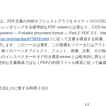
 viewerは、PDF文書の内部オブジェクトグラフをネイティブ
ンダリングする標準的なPDF viewerとは異なり、COS tree 
ement — Portable document format — Part 2: PDF 2.0
.
Int
.iso.org/standard/75839.html
)
に従って文書を構成する辞書、
します。このツールは通常、この階層をツリーまたはアウトライ
リー、個々のページオブジェクト、フォント、画像、注釈、その
ルのインスペクターやタグ付き構造viewerとは根本的に異
理的な文書構成ではなくPDFの内部ファイル構造に従って編
読むのに要する時間 2 (分)
1/1