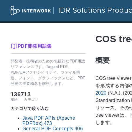
IDR Solutions Produc
COS tre
PDF開発用語集
概要
開発者・技術者のための包括的なPDF用語
リファレンスです。Tagged PDF、
PDF/UAアクセシビリティ、ファイル構
造、フォント、グラフィックスなど、PDF
COS tree
開発の主要概念を解説します。
を形成する内部のCa
2020
(N.A.). (
20
1367
13
用語
カテゴリ
Standardization
リソース、その
カテゴリで絞り込む
tree vie
Java PDF APIs (Apache
します。
PDFBox)
473
General PDF Concepts
406