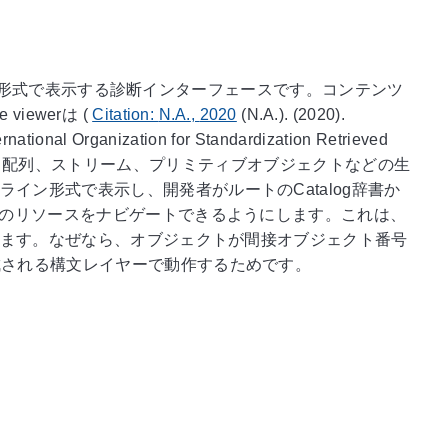
のCOS形式で表示する診断インターフェースです。コンテンツ
viewerは
(
Citation:
N.A.
,
2020
(N.A.). (
2020
).
ernational Organization for Standardization
Retrieved
配列、ストリーム、プリミティブオブジェクトなどの生
ン形式で表示し、開発者がルートのCatalog辞書か
他のリソースをナビゲートできるようにします。これは、
なります。なぜなら、オブジェクトが間接オブジェクト番号
成される構文レイヤーで動作するためです。